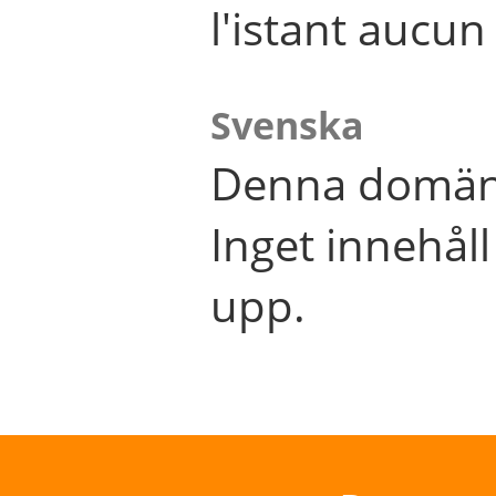
l'istant aucu
Svenska
Denna domän 
Inget innehål
upp.